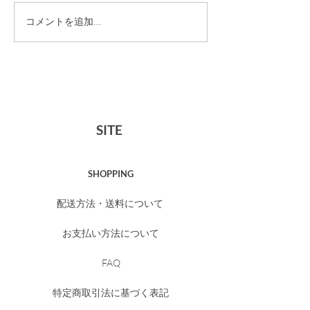
HOUR SOAPトラ
ミュゲオードト
コメントを追加…
イアルセット 販売終了
ャンペーン【4
のお知らせ
5/6】
SITE
SHOPPING
配送方法・送料について
お支払い方法について
FAQ
特定商取引法に基づく表記