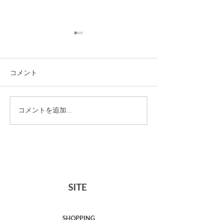
コメント
HOUR SOAPトラ
ミュゲオードト
コメントを追加…
イアルセット 販売終了
ャンペーン【4
のお知らせ
5/6】
SITE
SHOPPING