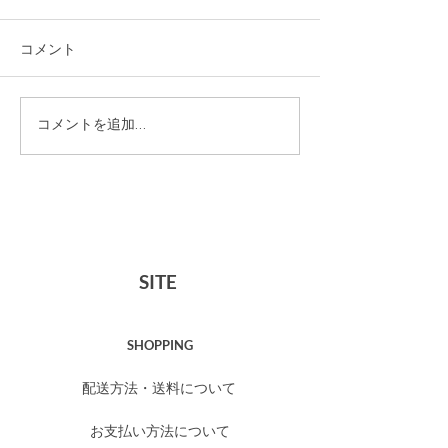
コメント
HOUR SOAPトラ
ミュゲオードト
コメントを追加…
イアルセット 販売終了
ャンペーン【4
のお知らせ
5/6】
SITE
SHOPPING
配送方法・送料について
お支払い方法について