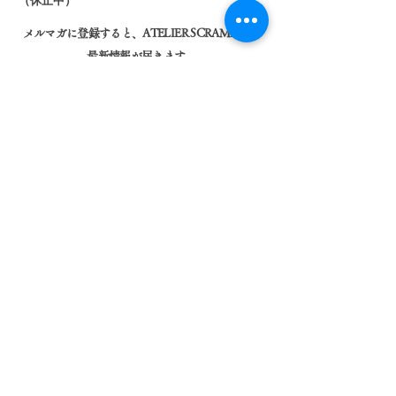
​（休止中）
メルマガに登録すると、​ATELIER SCRAMBLEの
最新情報が届きます。
右記のボックスにメールアドレスを入れて送信す
ると登録完了します。
SUBSCRIBE