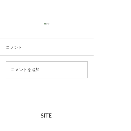
コメント
HOUR SOAPトラ
ミュゲオードト
コメントを追加…
イアルセット 販売終了
ャンペーン【4
のお知らせ
5/6】
SITE