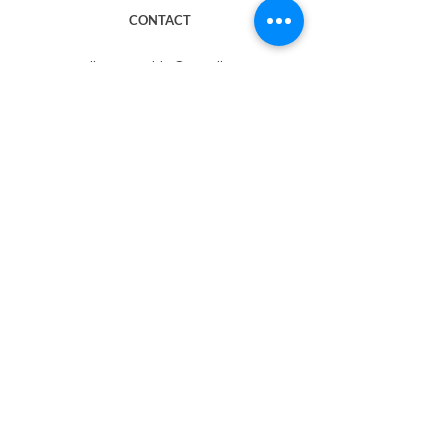
CONTACT
​atelierscramble@gmail.com
MAIL MAGAZINE
​（休止中）
メルマガに登録すると、​ATELIER SCRAMBLEの
最新情報が届きます。
右記のボックスにメールアドレスを入れて送信す
ると登録完了します。
SUBSCRIBE