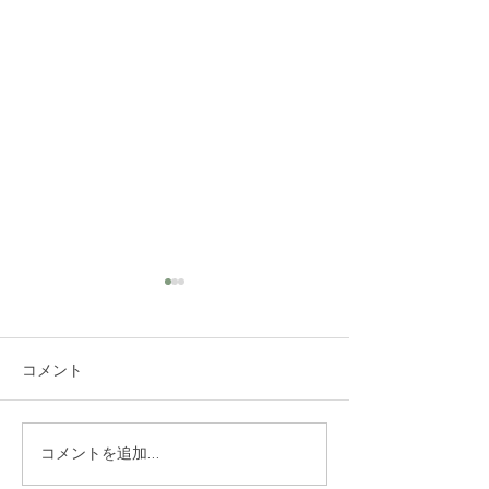
コメント
HOUR SOAPトラ
ミュゲオードト
コメントを追加…
イアルセット 販売終了
ャンペーン【4