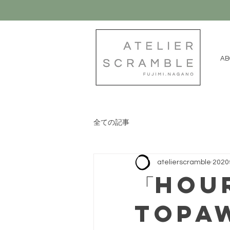
AB
全ての記事
atelierscramble
202
「HOU
Topaw