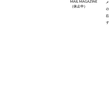
MAIL MAGAZINE
メ
​（休止中）
の
右
す