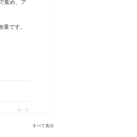
で集め、ア
無量です。
。
すべて表示