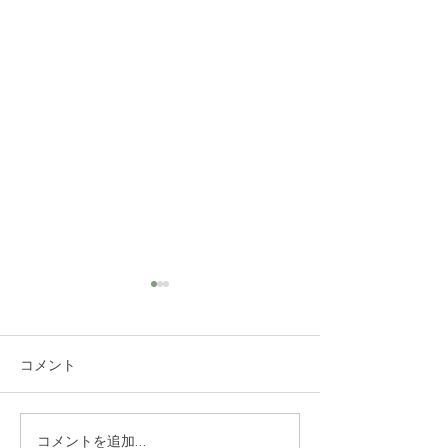
コメント
ミュゲオードトワレ キ
ショッピングカ
コメントを追加…