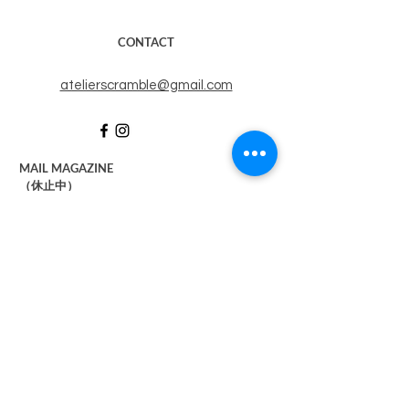
CONTACT
​atelierscramble@gmail.com
MAIL MAGAZINE
​（休止中）
メルマガに登録すると、​ATELIER SCRAMBLEの
最新情報が届きます。
右記のボックスにメールアドレスを入れて送信す
ると登録完了します。
SUBSCRIBE