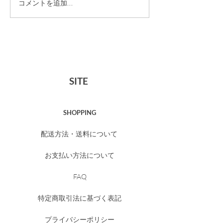
HOUR SOAPトラ
ミュゲオードト
コメントを追加…
イアルセット 販売終了
ャンペーン【4
のお知らせ
5/6】
SITE
SHOPPING
配送方法・送料について
お支払い方法について
FAQ
特定商取引法に基づく表記
プライバシーポリシー