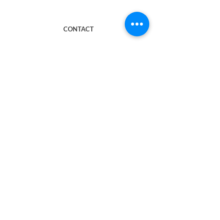
CONTACT
​atelierscramble@gmail.com
MAIL MAGAZINE
​（休止中）
メルマガに登録すると、​ATELIER SCRAMBLEの
最新情報が届きます。
右記のボックスにメールアドレスを入れて送信す
ると登録完了します。
SUBSCRIBE